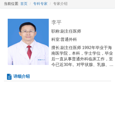
当前位置:
首页
专科专家
专家介绍
李平
职称:
副主任医师
科室:
普通外科
擅长:
副主任医师 1992年毕业于海
南医学院，本科，学士学位，毕业
后一直从事普通外科临床工作，至
今已近30年。对甲状腺、乳腺、腹
外疝、胃肠、肝胆和痔疮等疾病有
较深的认识。 擅长：直肠癌全系膜
详细介绍
切除（TME）、低位直肠癌各种保
肛手术(如ISR)。能熟练地使用腹腔
镜技术治疗本专业相关疾病，如腹
腔镜腹膜前补片置入术
（TAPP）、腹腔镜胆囊切除
（LC）、腹腔镜胃肠良恶性肿瘤切