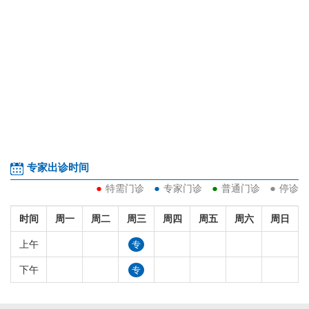
除术等。
专家出诊时间
●
●
●
●
特需门诊
专家门诊
普通门诊
停诊
时间
周一
周二
周三
周四
周五
周六
周日
上午
专
下午
专