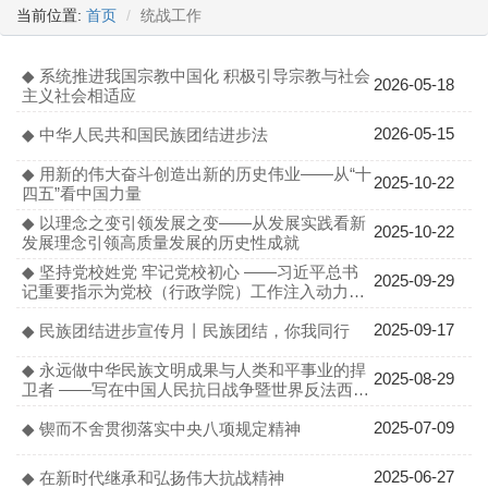
当前位置:
首页
统战工作
◆ 系统推进我国宗教中国化 积极引导宗教与社会
2026-05-18
主义社会相适应
2026-05-15
◆ 中华人民共和国民族团结进步法
◆ 用新的伟大奋斗创造出新的历史伟业——从“十
2025-10-22
四五”看中国力量
◆ 以理念之变引领发展之变——从发展实践看新
2025-10-22
发展理念引领高质量发展的历史性成就
◆ 坚持党校姓党 牢记党校初心 ——习近平总书
2025-09-29
记重要指示为党校（行政学院）工作注入动力指
明方向
2025-09-17
◆ 民族团结进步宣传月丨民族团结，你我同行
◆ 永远做中华民族文明成果与人类和平事业的捍
2025-08-29
卫者 ——写在中国人民抗日战争暨世界反法西斯
战争胜利80周年之际
2025-07-09
◆ 锲而不舍贯彻落实中央八项规定精神
2025-06-27
◆ 在新时代继承和弘扬伟大抗战精神