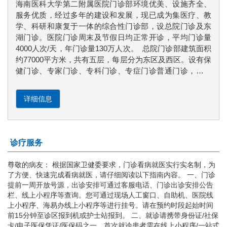
海南医科大学第二附属医院门诊部环境优美、设施齐全、
服务优质，经过多年的建设和发展，现已成为集医疗、教
学、科研和康复于一体的综合性门诊部，设总院门诊及东
湖门诊。医院门诊周末及节假日均正常开诊，平均门诊量
4000人次/天，年门诊量130万人次。 总院门诊部建筑面积
约77000平方米，共有五层，每层分为东区及西区。设有保
健门诊、专家门诊、专科门诊、专症门诊普通门诊，共有
诊室120余间。门诊设置有门诊服务台、预检分诊台、导诊
咨询台，提供候诊椅、饮水机、轮椅等便民服务措施，方
详细信息
便患者就诊。门诊一至四楼设置有一站式服务中心，提供
挂号、缴费、咨询、导诊、老年人帮助、医学证明盖章等
服务。各楼层及诊区设有多功能自助机，提供挂号、缴
费、检查检验报告打印、发票打印等自助服务。 门诊开通
诊疗服务
现场预约、自助机预约、海南医科大学第二附属医院线上
小程序、海易办线上小程序等多途径预约挂号途径，提前
尊敬的病友： 根据国家卫健委要求，门诊看病就医实行实名制，为
开放一周号源，方便患者挂号就诊。 门诊开诊时间：全年
了方便、快速完成看病就医，请仔细阅读以下指南内容。 一、门诊
（含周末、节假日）上午8:00-12:00，下午14:30-17:30；
提前一周开放号源，出诊安排可通过客服电话、门诊出诊安排公告
联系电话：0898-66809130，0898-66809127。 门诊部主
栏、线上小程序等查询。您可通过现场人工窗口、自助机、医院线
任：吴为辉 门诊部护士长：戈旭伟、代建萍（东湖门
上小程序、海易办线上小程序等进行挂号。请在预约时段起始时间
前15分钟至诊区报到机或护士站报到。 二、就诊请携带身份证/社保
诊）
卡/电子医保凭证/医保码之一，首次就诊患者需在线上小程序/一站式