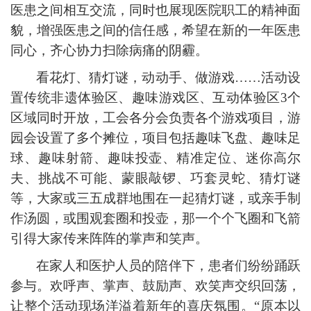
医患之间相互交流，同时也展现医院职工的精神面
貌，增强医患之间的信任感，希望在新的一年医患
同心，齐心协力扫除病痛的阴霾。
看花灯、猜灯谜，动动手、做
游戏
……活动设
置传统非遗体验区、趣味游戏区、互动体验区3个
区域同时开放，工会各分会负责各个游戏项目，游
园会设置了多个摊位，项目包括趣味飞盘、趣味足
球、趣味射箭、趣味投壶、精准定位、迷你高尔
夫、挑战不可能、蒙眼敲锣、巧套灵蛇、猜灯谜
等，大家或三五成群地围在一起猜灯谜，或亲手制
作汤圆，或围观套圈和投壶，那一个个飞圈和飞箭
引得大家传来阵阵的掌声和笑声。
在家人和医护人员的陪伴下，患者们纷纷踊跃
参与。欢呼声、掌声、鼓励声、欢笑声交织回荡，
让整个
活动现场
洋溢着新年的喜庆氛围。
“原本以