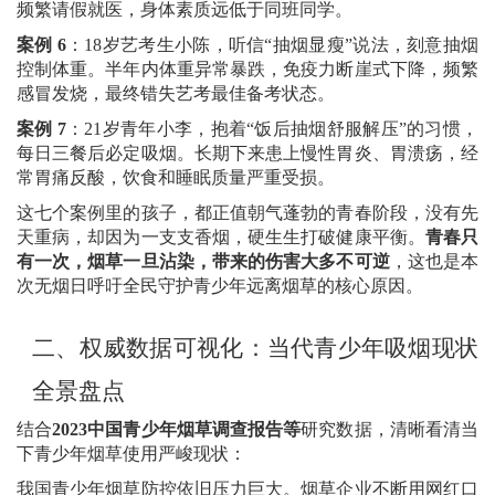
频繁请假就医，身体素质远低于同班同学。
案例
6
：
18
岁艺考生小陈，听信
“
抽烟显瘦
”
说法，刻意抽烟
控制体重。半年内体重异常暴跌，免疫力断崖式下降，频繁
感冒发烧，最终错失艺考最佳备考状态。
案例
7
：
21
岁青年小李，抱着
“
饭后抽烟舒服解压
”
的习惯，
每日三餐后必定吸烟。长期下来患上慢性胃炎、胃溃疡，经
常胃痛反酸，饮食和睡眠质量严重受损。
这七个案例里的孩子，都正值朝气蓬勃的青春阶段，没有先
天重病，却因为一支支香烟，硬生生打破健康平衡。
青春只
有一次，烟草一旦沾染，带来的伤害大多不可逆
，这也是本
次无烟日呼吁全民守护青少年远离烟草的核心原因。
二、
权威数据可视化：当代青少年吸烟现状
全景盘点
结合
2023
中国青少年烟草调查报告等
研究数据，清晰看清当
下青少年烟草使用严峻现状：
我国青少年烟草防控依旧压力巨大。烟草企业不断用网红口