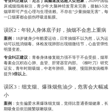
专业纠正建议
：
尼古丁成瘾速度远超大众想象
，
2026
中国临
床戒烟指南标注，青少年大脑神经发育未完善，接触
3-5
次
烟草即可产生心理与生理依赖。不存在
“
少量抽烟无害
”
，每
一口烟雾都会损伤呼吸道黏膜。
误区
2
：年轻人身体底子好，抽烟不会患上重病
案例
：
18
岁健身少年酷爱运动，日常抽烟不以为然，认为运
动可以抵消烟毒。体检发现肺部出现细微结节，心血管弹性
明显变差。
专业纠正建议
：青春身体修复能力强不等于不会受损，烟草
毒素会沉积在心肺、血管、肝肾器官内部。《柳叶刀》研究
证实，青年时期吸烟，中老年肺癌、脑梗、慢阻肺发病概率
提升
3
倍以上
。
误区
3
：细支烟、爆珠烟焦油少，危害会大幅减
小
案例
：女生偏爱水果爆珠细支烟，觉得比普通香烟健康，长
期吸食后依旧频繁咳嗽咳痰。