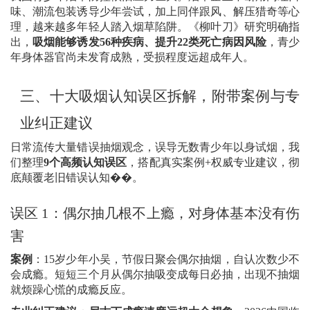
味、潮流包装诱导少年尝试，加上同伴跟风、解压猎奇等心
理，越来越多年轻人踏入烟草陷阱。《柳叶刀》研究明确指
出，
吸烟能够诱发
56
种疾病、提升
22
类死亡病因风险
，青少
年身体器官尚未发育成熟，受损程度远超成年人。
三、
十
大吸烟认知误区拆解，附带案例与专
业纠正建议
日常流传大量错误抽烟观念，误导无数青少年以身试烟，我
们整理
9
个高频认知误区
，搭配真实案例
+
权威专业建议，彻
底颠覆老旧错误认知��。
误区
1
：偶尔抽几根不上瘾，对身体基本没有伤
害
案例
：
15
岁少年小吴，节假日聚会偶尔抽烟，自认次数少不
会成瘾。短短三个月从偶尔抽吸变成每日必抽，出现不抽烟
就烦躁心慌的成瘾反应。