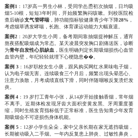
案例
1
：
17
岁高一男生小林，受同学怂恿初次抽烟，日均吸
烟
5-10
根，短短
3
年时间，开始频繁胸闷咳嗽。到校医院检
查后确诊
支气管哮喘
，肺功能指标较健康青少年下降
28%
，
考虑烟草诱发哮喘，长跑、体育课运动能力大幅衰退。
案例
2
：
20
岁大学生小周，备考期间靠抽烟提神解压，通宵
熬夜搭配吸烟成为常态。某天凌晨突发胸口剧痛送医，诊断
为
青年自发性心肌缺血
，医生明确判定长期吸烟损伤心血管
血管内壁，年纪轻轻就埋下心梗隐患��。
案例
3
：
16
岁职校女生小唐，跟风购买网红水果味电子烟，
认为电子烟无害。连续吸食三个月后，频繁出现头晕恶心、
注意力涣散，月考成绩直线下滑，同时伴随咽喉反复溃烂发
炎。
案例
4
：
19
岁打工青年小张，从
14
岁开始接触香烟，常年烟
不离手。近期体检发现牙齿大面积变黄发黑、牙周重度萎
缩，同时生殖发育指标低于正常标准，医生告知青少年发育
期吸烟会不可逆损伤身体机能。
案例
5
：
12
岁小学生朵朵，家中父亲长期在家无遮挡吸烟，
长期被动吸入二手烟。一年内反复患上肺炎、过敏性鼻炎，