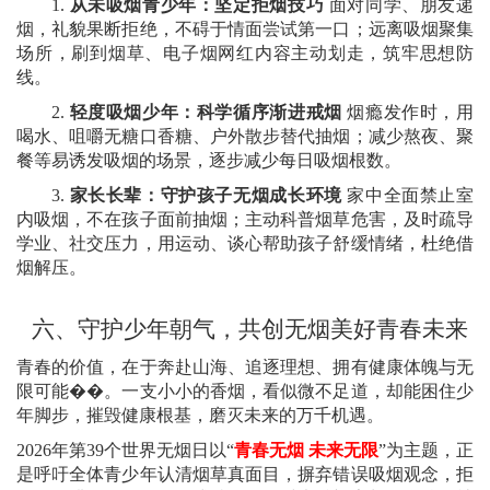
1.
从未吸烟青少年：坚定拒烟技巧
面对同学、朋友递
烟，礼貌果断拒绝，不碍于情面尝试第一口；远离吸烟聚集
场所，刷到烟草、电子烟网红内容主动划走，筑牢思想防
线。
2.
轻度吸烟少年：科学循序渐进戒烟
烟瘾发作时，用
喝水、咀嚼无糖口香糖、户外散步替代抽烟；减少熬夜、聚
餐等易诱发吸烟的场景，逐步减少每日吸烟根数。
3.
家长长辈：守护孩子无烟成长环境
家中全面禁止室
内吸烟，不在孩子面前抽烟；主动科普烟草危害，及时疏导
学业、社交压力，用运动、谈心帮助孩子舒缓情绪，杜绝借
烟解压。
六、
守护少年朝气，共创无烟美好青春未来
青春的价值，在于奔赴山海、追逐理想、拥有健康体魄与无
限可能��。一支小小的香烟，看似微不足道，却能困住少
年脚步，摧毁健康根基，磨灭未来的万千机遇。
2026
年第
39
个世界无烟日以
“
青春无烟
未来无限
”
为主题，正
是呼吁全体青少年认清烟草真面目，摒弃错误吸烟观念，拒