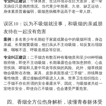
专业纠正建议
：个体体质、生活环境存在巨大差异，老一辈
无病症只是偶然情况。当代青少年熬夜、久坐、缺乏运动，
身体素质普遍偏弱，吸烟患病概率远高于老一辈人群。
误区
10
：以为不吸烟就没事，和吸烟的亲戚朋
友待在一起没有危害
案例：
多名青少年长期处于家庭或聚会中的吸烟环境，身边
亲戚、长辈频繁吸烟，他们虽从不主动吸烟，却反复出现咳
嗽、咽喉不适、呼吸道感染等症状。
专业纠正建议：
二手烟含有数百种有毒物质和至少
69
种明确
致癌物，即使不主动吸烟，长期暴露也会增加患肺癌、心血
管疾病、哮喘和儿童中耳炎等疾病的风险。此外，烟草残留
物会吸附在衣物、家具、皮肤表面形成
“
三手烟
”
，持续释放
毒性物质，通过接触或呼吸进入人体。世界卫生组织指出，
二手烟不存在所谓的安全暴露水平。因此，与吸烟者共处一
室绝非安全，即使自己不吸烟，也会遭受严重危害。
四、
香烟全方位伤身解析，读懂青春躯体受