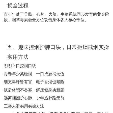
损全过程
青少年处于骨骼、心肺、大脑、生殖系统同步发育的黄金阶
段
，
烟草毒素会全方位攻击身体各大核心部位
。
五、
趣味控烟护肺口诀，日常拒烟戒烟实操
实用方法
朗朗上口控烟口诀
青春年少莫碰烟，一口成瘾祸无边
细支爆珠皆有害，电子香烟也藏险
饭后休憩不吞雾，解压健身换新颜
远离烟圈护心肺，少年逐梦路无前
三类人群实用实操方法