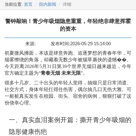
当前位置:
首页
院内新闻
详细
警钟敲响！青少年吸烟隐患重重，年轻绝非肆意挥霍
的资本
来源:
发布时间:2026-05-29 15:14:00
初夏微风拂面，本该是肆意奔跑、追逐梦想的青春年华，可
烟雾缭绕的角落，却藏着无数少年被烟草裹挟的遗憾��。
今天距离
2026
年
5
月
31
日第
39
个世界无烟日越来越近，今年
官方确定主题为
“
青春无烟
未来无限
”
。
很多十几岁、二十出头的年轻人觉得，抽烟只是日常消遣、
社交方式，身体年轻扛得住伤害，偶尔抽几口无伤大雅。可
一桩桩真实发生在校园、街头、宿舍的病例，狠狠打破了这
份侥幸心理。
一、
真实血泪案例开篇：撕开青少年吸烟的
隐形健康伤疤