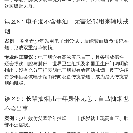
远离吸烟人群。
误区
8
：电子烟不含焦油，无害还能用来辅助戒
烟
案例
：多名青少年先用电子烟尝试，后续转而吸食传统香
烟，形成双重烟草依赖。
专业纠正建议
：电子烟含有高浓度尼古丁，具备强成瘾性，
还会损伤口腔与肺部。
世界卫生组织及多国卫生部门均明确
指出，没有充分证据表明电子烟能有效帮助戒烟，反而许多
青少年因尝试电子烟而转向吸食传统香烟，
成为踏入传统香
烟的跳板。
误区
9
：长辈抽烟几十年身体无恙，自己抽烟也
不会出事
案例
：少年效仿父辈常年抽烟，二十多岁就出现高血压、肺
部不适症状。