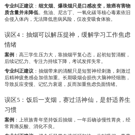
专业纠正建议
：
细支烟、爆珠烟只是口感改变，致癌有害物
质含量并未降低
。焦油、尼古丁、一氧化碳等核心毒素依旧
会侵入体内，无法降低患病风险，仅改变吸食体验。
误区
4
：抽烟可以解压提神，缓解学习工作焦虑
情绪
案例
：高三学生压力大，靠抽烟平复心态，起初短暂清醒，
后续记忆力、专注力持续下降，考试发挥失常。
专业纠正建议
：抽烟带来的清醒只是短暂神经刺激，刺激过
后精神疲惫感会加倍加重。长期吸烟会损伤大脑神经细胞，
导致反应变慢、记忆力衰退，反而加重焦虑负面情绪。
误区
5
：饭后一支烟，赛过活神仙，是舒适养生
习惯
案例
：上班族青年坚持饭后抽烟，一年后确诊慢性胃炎，经
常胃痛反酸、消化不良。