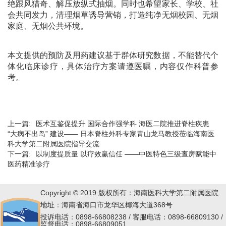
绝跟风猎奇、解压放纵式抽烟。同时也希望家长、学校、社
会共同发力，清理烟草诱导营销，打造纯净无烟校园、无烟
家庭、无烟公共环境。
本文提供的预防及用药建议基于群体研究数据，不能替代个
体化临床诊疗，具体治疗方案请遵医嘱，内容仅作科普参
考。
上一篇:
医术互鉴促提升 国际合作强学科 海医二院推进脊柱疾患
“大病不出岛” 建设—— 日本脊柱外科专家青山龙马教授莅临海南医
科大学第二附属医院指导交流
下一篇:
以制度提质量 以疗效赢信任 ——中医特色三级查房赋能中
医药精准诊疗
Copyright © 2019 版权所有：海南医科大学第二附属医院
地址：海南省海口市龙华区椰海大道368号
投诉电话：0898-66808238 / 客服电话：0898-66809130 /
监督电话：0898-66809051