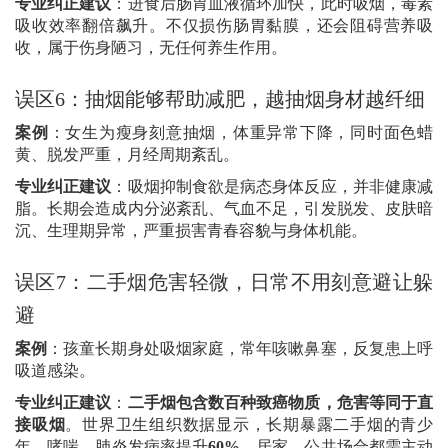
专业纠正建议
：进食后肠胃血液循环加快，此时吸烟，毒素
吸收效率翻倍飙升。不仅损伤肠胃黏膜，还会阻碍营养吸
收，属于伤身陋习，无任何养生作用。
误区
6
：抽烟能够帮助减肥，越抽烟身材越纤细
案例
：女生为瘦身刻意抽烟，体重异常下降，同时面色蜡
黄、脱发严重，月经周期紊乱。
专业纠正建议
：吸烟抑制食欲是病态身体反应，并非健康减
脂。长期会造成内分泌紊乱、气血不足，引发脱发、皮肤暗
沉、生理期异常，严重损害青春容貌与身体机能。
误区
7
：二手烟危害轻微，日常不用刻意避让躲
避
案例
：孩童长期身处吸烟家庭，常年咳嗽鼻塞，反复患上呼
吸道感染。
专业纠正建议
：
二手烟包含数百种致癌物质，危害等同于直
接吸烟
。世界卫生组织数据显示，长期暴露二手烟的青少
年，哮喘、肺炎发病率提升
60%
，居家、公共场合都需主动