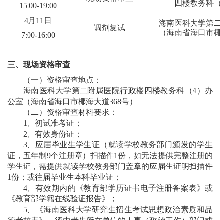
四楼教务科
1
5
:
0
0-
1
9
:00
4
月
11
日
海南医科大学第
调剂
复试
（海南省海口市
7
:
0
0-1
6
:00
三、
现场资格审
查
（一）资格审查地点：
海南医科大学第二附属医院行政楼四楼教务科（
4
）办
公室（海南省海口市椰海大道
368
号）
（二）资格审查材料要求：
1
、初试准考证；
2
、有效身份证；
3
、应届毕业生学生证
（就读学校教务部门颁发的学生
证，五年制
9
个注册章）扫描件
1
份，如无法提供完整注册的
学生证，需提供就读学校教务部门盖章的应届生证明扫描件
1
份；
或往届毕业生本科毕业证；
4
、有效期内的《教育部学历证书电子注册备案表》或
《教育部学籍在线验证报告》；
5
、《海南医科大学研究生招生考试思想政治素质和品