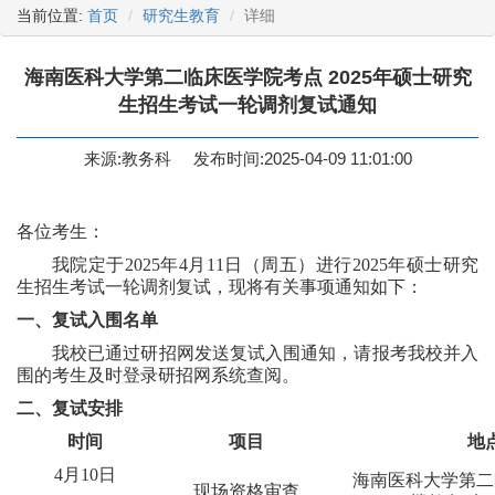
当前位置:
首页
研究生教育
详细
海南医科大学第二临床医学院考点 2025年硕士研究
生招生考试一轮调剂复试通知
来源:教务科
发布时间:2025-04-09 11:01:00
各位考生：
我
院
定于
202
5
年
4
月
11
日（周
五
）
进行
202
5
年硕士研究
生招生考试
一轮调剂
复试
，现将有关事项通知如下：
一
、
复试
入围
名单
我校已通过研招网发送复试入围通知，请报考我校并入
围的考生及时登录研招网系统查阅。
二、
复试安排
时间
项目
地
4
月
10
日
海南医科大学第二
现场资格审
查