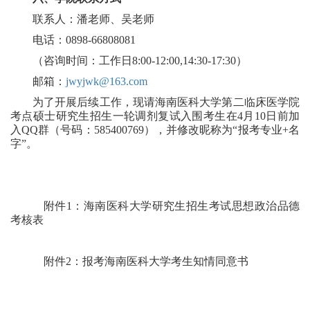
联系人：潘老师、
吴老师
电话：
0898
-
66808081
（咨询时间：工作日
8:00-12:00,
14
:
30
-1
7
:
30
）
邮箱：
jwyjwk@163.com
为了开展后续工作，现请海南医科大学
第二临床医学院
考点
硕士研究生
招生
一轮调剂
复试
入围
考生
在
4
月
10
日前加
入
QQ
群（
号码：
585400769
），并修改昵称为
“
报考
专业
+
名
字”。
附件
1
：
海南医科大学
研究生招生考试思想政治品德
考核表
附件
2
：
报考海南医科大学考生知情同意书