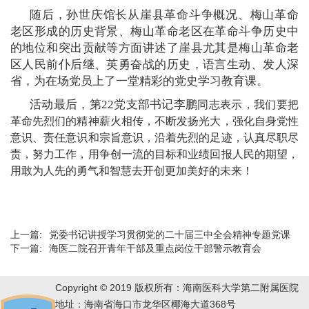
随后，孙世庆馆长从崖县革命斗争概况、梅山革命
老区形成的历史背景、梅山革命老区在革命斗争历史中
的地位和突出贡献等方面讲述了崖县尤其是梅山革命老
区人民前仆后继、英勇奋战的历史，语言生动、发人深
省，为在场党员上了一堂精彩的党史学习教育课。
活动最后，第22党支部书记李鹏
同志表示，我们要把
革命先烈们的精神薪火相传，不断发扬光大，强化自身党性
意识、责任意识和宗旨意识，沿着先烈的足迹，认真尽职尽
责，努力工作，用争创一流的目标和业绩回报人民的期望，
用敢为人先的勇气和智慧去开创更加美好的未来！
上一篇:
党委书记讲授学习贯彻党的二十届三中全会精神专题党课
下一篇:
海医二院召开青年干部及重点岗位干部警示教育会
Copyright © 2019 版权所有：海南医科大学第二附属医院
地址：海南省海口市龙华区椰海大道368号