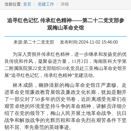
当前位置:
首页
党建工作
详细
追寻红色记忆 传承红色精神——第二十二党支部参
观梅山革命史馆
来源:第二十二党支部
发布时间:2024-11-02 15:46:00
为深入贯彻并传承红色精神，进一步继承和发扬党的优
良传统和作风，凝聚奋进力量，11月2日，海南医科大学第
二附属医院第22党支部组织10名党员赴三亚梅山革命史馆开
展“追寻红色记忆，传承红色精神”党建活动。
林木成荫，幽静清新的梅山革命史馆庄严肃穆。走
进革命史馆廉政教育展馆及廉政文化长廊，犹如是翻开
了一部尘封了50多年的历史书卷，近距离感受先辈们在
艰苦卓绝的环境里坚持斗争的革命精神，讲解员详细介
绍了在党的领导下，梅山人民开展土地革命战争、抗日
战争和解放战争的光辉历程和革命先烈在艰苦条件下坚
韧不屈、率先垂范的英雄事迹。