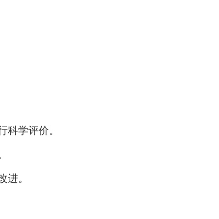
？
行科学评价。
。
改进。