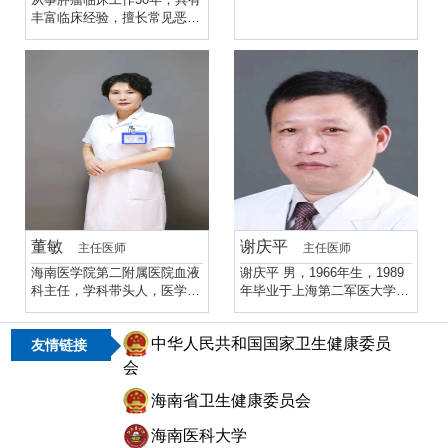
丰富临床经验，擅长常见恶性
肿瘤的诊断、恶性肿瘤化疗、
介入治疗、靶向治疗、免疫治
疗、营养支持及心理关怀为主
的综合治疗。尤其是乳腺癌、
妇科恶性肿瘤、泌尿系肿瘤、
肺癌、肝癌等的诊断、治疗。
董敏
谢庆平
主任医师
主任医师
海南医学院第二附属医院血液
谢庆平 男，1966年生，1989
科主任，学科带头人，医学博
年毕业于上海第二军医大学，
士，主任医师，教授，硕士研
现任美国克利夫兰医学中心客
究生导师，海南省高层次人
座教授、杭州华宫医院院长、
中华人民共和国国家卫生健康委员
才，海南“好医生”获得者。中
杭州求是医院院长、杭州整形
友情链接
国女医师协会血液淋巴瘤专业
医院名誉院长。主任医师，硕
会
委员会委员、中国CSCO白血
士生导师，中国医师协会显微
病多发性骨髓瘤专业委员会委
外科医师分会常务委员、浙江
海南省卫生健康委员会
员、中国医药教育协会白血病
省康复医学会四肢功能重建专
专业委员会委员、海南省医学
业委员会主任委员，中国周围
海南医科大学