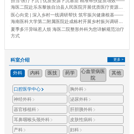
担当·医疗下沉 | 优质资源下沉基层 精准帮扶提质增效——
海医二院赴乐东黎族自治县人民医院开展优质医疗资源下
沉调研座谈
医心向党 | 深入乡村一线调研帮扶 筑牢振兴健康根基——
海南医科大学第二附属医院赴成栋村开展乡村振兴调研工
作
夏季多汗异味惹人烦 海医二院整形外科为您详解规范治疗
方式
科室介绍
更多 >
心血管病医
外科
内科
医技
药学
其他
院
口腔医学中心
胸外科
神经外科
泌尿外科
器官移植科
肝胆胰外科
耳鼻咽喉头颈外科
皮肤性病科
产科
妇科