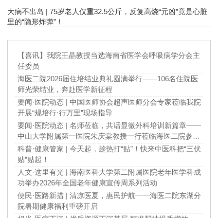
大病不出岛 | 75岁老人仅重32.5公斤，反复高烧“元凶”竟是心脏
里的“隐形炸弹”！
【喜讯】我院王晶教授当选海南省医学会呼吸病学分会主
任委员
海医二院2026届住培结业典礼圆满举行——106名住院医
师光荣结业，奔赴医学新征程
要闻·医院动态 | 中国医师协会超声医师分会专家莅临我院
开展“规培行·行万里”现场指导
要闻·医院动态 | 名师莅临，共话显微外科培训新篇章——
中山大学附属第一医院朱庆棠教授一行莅临海医二院参观
指导
科普·健康管家 | 今天起，趁热打“贴”！快来中医科把“三伏
贴”贴起！
人文·这里有光 | 海南医科大学第二附属医院老年医学科成
功举办2026年全国老年健康宣传周系列活动
便民·医路新措 | 清凉医夏，惠民护航——海医二院东湖分
院暑期健康福利重磅开启