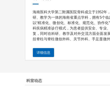
海南医科大学第二附属医院骨科成立于1952
研、教学为一体的海南省重点学科，拥有5个临
以“精准化、微创化、标准化、规范化、协作化”
科疾病精准诊疗模式，为患者提供安全、专业
复，同时在科研、教学及对外交流方面全面发展
括脊柱与脊柱微创外科、关节外科、手足显微
骨科现有医生60人，主任医师9人，副主任医师
人，在读博士1人，硕士24人，博士生导师1人
详细信息
人，护师58人，护士11人。年住院病人5000余
科研项目30余项，其中主持国家自然科学基金
项目2项；发表科学论文500余篇，其中包括SC
10项。骨科每年举办长、短期进修班，显微外
二附属医院骨科是一个充满友爱和谐的大家庭，
科室动态
行，在老一辈骨科人艰苦奋斗、辛勤耕耘，为
使学科日益发展，使骨科更加辉煌。 脊柱外科
设备及多学科协作模式，在脊柱退行性疾病、
将机器人、AI和远程医疗应用于临床，朝着微
理念，显著提升了手术安全性和患者预后。 关
作化”为诊疗理念，致力于髋、膝、踝、肩、