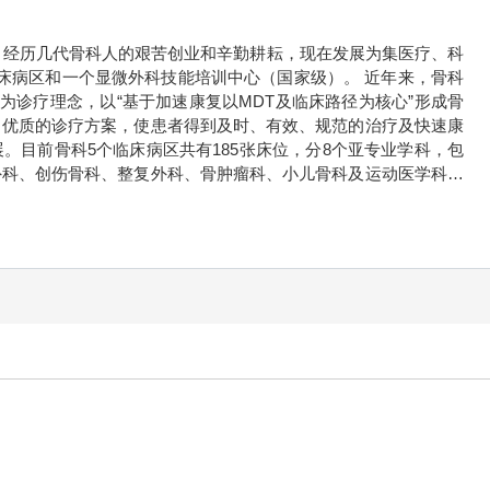
年，经历几代骨科人的艰苦创业和辛勤耕耘，现在发展为集医疗、科
床病区和一个显微外科技能培训中心（国家级）。 近年来，骨科
为诊疗理念，以“基于加速康复以MDT及临床路径为核心”形成骨
、优质的诊疗方案，使患者得到及时、有效、规范的治疗及快速康
。目前骨科5个临床病区共有185张床位，分8个亚专业学科，包
外科、创伤骨科、整复外科、骨肿瘤科、小儿骨科及运动医学科。
18人，主治医师20人，住院医师13人，其中博士后1人，博士3
，硕士生导师4人。护士136人，副主任护师11人，主管护师56
人，年手术台次4000余台，年门急诊量77000余人。骨科承担各类
项目2项，参加国家自然科学基金项目2项，参与国家自然科学基金
I论文50余篇；出版专著10部；获得发明专利10项，实用新型专利
科技能培训中心定期举办显微外科技能培训班。 海南医科大学第
始终在“团结协作、努力拼搏、求真务实、勇于创新”的氛围中前
学科建立丰功伟绩的基础上，新一代骨科人继往开来、不辱使命，
特色：脊柱外科以“技术领先、服务优质”为宗旨，依托先进的医疗
创伤、畸形、肿瘤及感染等领域的诊治中处于行业前沿。目前科室
创化、精准化、智能化方向发展，同时结合多学科协作和快速康复
节外科特色：关节外科以“精准化、微创化、标准化、规范化、协
肘关节初次置换及翻修手术，关节镜下处理髋、膝、踝、肩、肘、