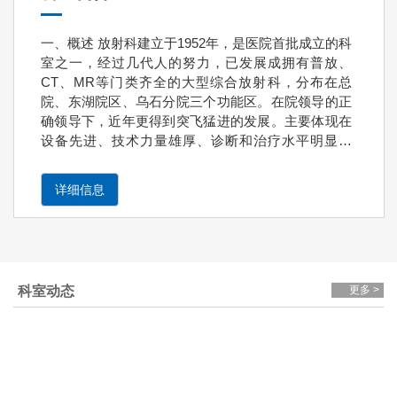
一、概述 放射科建立于1952年，是医院首批成立的科
室之一，经过几代人的努力，已发展成拥有普放、
CT、MR等门类齐全的大型综合放射科，分布在总
院、东湖院区、乌石分院三个功能区。在院领导的正
确领导下，近年更得到突飞猛进的发展。主要体现在
设备先进、技术力量雄厚、诊断和治疗水平明显提
高，成为医院在临床、教学、科研等方面的重要力
量。放射科始终秉承“精准影像、服务临床、守护健
详细信息
康”的宗旨，配备国际领先的影像设备，具有磁共振
（MRI）8台、多排螺旋CT 14台、口腔CT 2台、数字
化X线摄影（DR）10台、数字胃肠机和乳腺DR各1台
等，其中省内唯一的PET/MR一台，3.0T磁共振6台，
64排以上螺旋CT 8台，是目前省内影像检查设备最先
科室动态
更多 >
进数量最多的单位，全面覆盖影像诊断需求。科室现
有医护技人员84人，其中高级职称16人、硕士学位17
人，形成了一支技术精湛、经验丰富的专业团队，年
均完成影像检查约35万例次，为临床诊疗提供坚实保
障。 二、医疗业务工作 1.诊疗范围 科室开展全身各
系统影像学检查与诊断，涵盖神经、心胸、腹部、骨