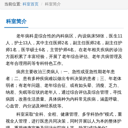
当前位置:
科室首页
科室简介
科室简介
老年病科是综合性的内科病区，内设病床58张，医生11
人，护士13人，其中主任医师2名，副主任医师2名，副主任护
师1名，医学硕士6名，主管护师4名。在老年相关疾病的诊治
方面积累了丰富经验，开展了老年综合评估、老年共病管理及
老年合理用药等专科特色工作。
病房主要收治三类病人：一、急性或亚急性期老年患
者；二、患有多种疾病难以做出专科决策的患者；三、年老体
弱者；有老年问题、老年综合征、或有如头晕、消瘦、乏力、
纳差、失眠等症状的老年人，通过综合评估及综合管理，寻找
病因，改善生活质量。具体病种为内科常见疾病，涵盖呼吸、
心血管、内分泌及神经系统等。
科室采取“全科、全程、健康管理、多学科协作”模式，重
视全人管理，进行医患共同决策，同时开展以人为本的整体护
理，重视健康宣教及回访出院病人等，助其“成功老化”。