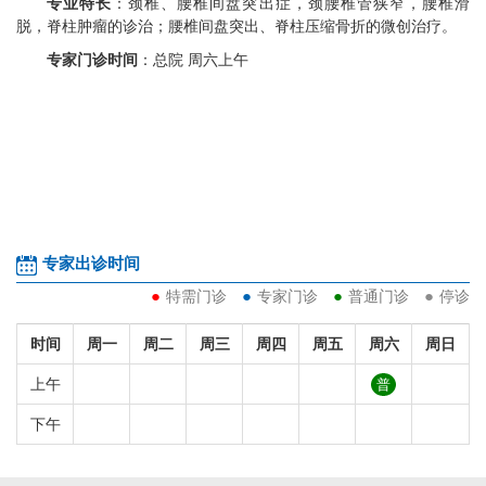
院 周六上午
专业特长
：颈椎、腰椎间盘突出症，颈腰椎管狭窄，腰椎滑
脱，脊柱肿瘤的诊治；腰椎间盘突出、脊柱压缩骨折的微创治疗。
专家门诊时间
：
总院
周
六
上午
专家出诊时间
●
●
●
●
特需门诊
专家门诊
普通门诊
停诊
时间
周一
周二
周三
周四
周五
周六
周日
上午
普
下午