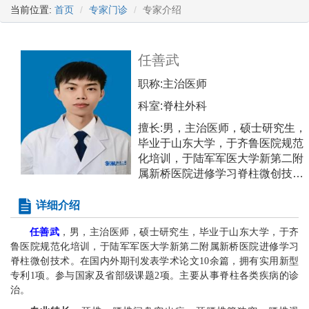
当前位置:
首页
专家门诊
专家介绍
任善武
职称:
主治医师
科室:
脊柱外科
擅长:
男，主治医师，硕士研究生，
毕业于山东大学，于齐鲁医院规范
化培训，于陆军军医大学新第二附
属新桥医院进修学习脊柱微创技
术。在国内外期刊发表学术论文10
余篇，拥有实用新型专利1项。参
详细介绍
与国家及省部级课题2项。主要从
任善武
，男，主治医师，硕士研究生，毕业于山东大学，于齐
事脊柱各类疾病的诊治。 专业特
鲁医院规范化培训，于陆军军医大学新第二附属新桥医院进修学习
长：颈椎、腰椎间盘突出症，颈腰
脊柱微创技术。在国内外期刊发表学术论文
10余篇，拥有实用新型
椎管狭窄，腰椎滑脱，脊柱肿瘤的
专利1项。参与国家及省部级课题2项。主要从事脊柱各类疾病的诊
诊治；腰椎间盘突出、脊柱压缩骨
治。
折的微创治疗。 专家门诊时间：总